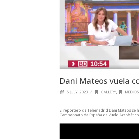
Dani Mateos vuela c
/
5 JULY, 2023
GALLERY
,
MEDIOS
El reportero de Telemadrid Dani Mateos se ha
Campeonato de España de Vuelo Acrobático