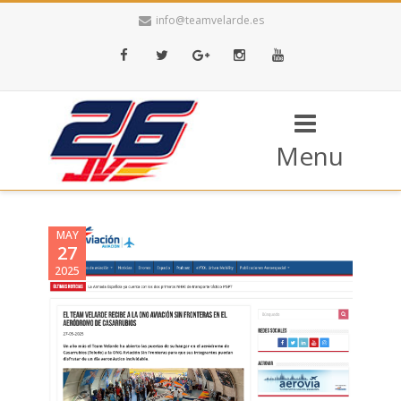
info@teamvelarde.es
Facebook
Twitter
Google+
Instagram
Youtube
Menu
MAY
27
2025