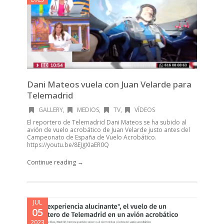
Dani Mateos vuela con Juan Velarde para
Telemadrid
GALLERY
,
MEDIOS
,
TV
,
VÍDEOS
El reportero de Telemadrid Dani Mateos se ha subido al
avión de vuelo acrobático de Juan Velarde justo antes del
Campeonato de España de Vuelo Acrobático.
https://youtu.be/8EJgXIaER0Q
Continue reading →
JUL
05
2023