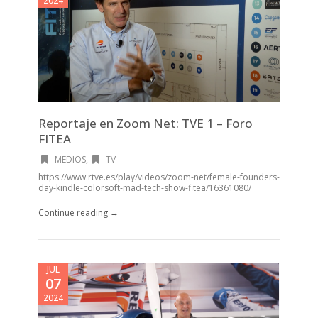
2024
Reportaje en Zoom Net: TVE 1 – Foro
FITEA
MEDIOS
,
TV
https://www.rtve.es/play/videos/zoom-net/female-founders-
day-kindle-colorsoft-mad-tech-show-fitea/16361080/
Continue reading →
JUL
07
2024