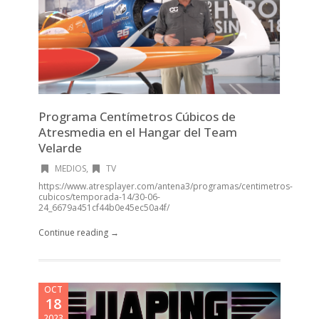
Programa Centímetros Cúbicos de
Atresmedia en el Hangar del Team
Velarde
MEDIOS
,
TV
https://www.atresplayer.com/antena3/programas/centimetros-
cubicos/temporada-14/30-06-
24_6679a451cf44b0e45ec50a4f/
Continue reading →
OCT
18
2023